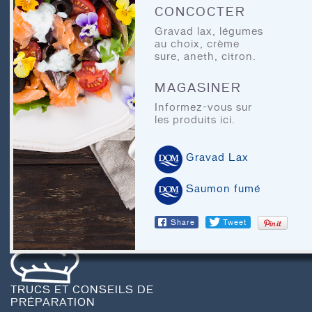
CONCOCTER
AVIS LÉGAUX
Gravad lax, légumes
au choix, crème
RECIPE ARCHIVES
sure, aneth, citron.
MAGASINER
CHEF’S CORNER
Informez-vous sur
les produits ici.
Gravad Lax
Saumon fumé
À TABLE
Share
Tweet
TRUCS ET CONSEILS DE
PRÉPARATION