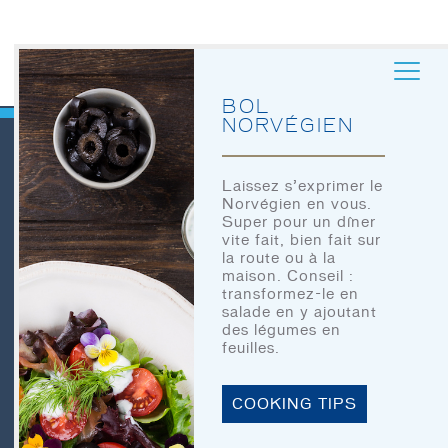
BOL
NORVÉGIEN
Laissez s’exprimer le
Norvégien en vous.
QUICK LINKS
Super pour un dîner
ACCUEIL
vite fait, bien fait sur
la route ou à la
À TABLE
maison. Conseil :
ACCUEIL
transformez-le en
NOTRE HISTOIRE
salade en y ajoutant
À TABLE
des légumes en
NOS PRODUITS
feuilles.
NOTRE HISTOIRE
CONTACT
COOKING TIPS
NOS PRODUITS
CONTACT