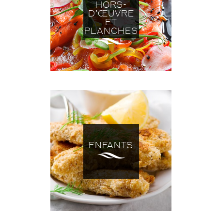
HORS-
D’ŒUVRE
ET
PLANCHES
ENFANTS