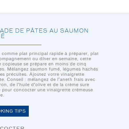
ACCUEIL
À TABLE
NOTRE H
ADE DE PÂTES AU SAUMON
MÉ
e comme plat principal rapide à préparer, plat
ompagnement ou dîner en semaine, cette
CHEF’S CORNER
e copieuse se prépare en moins de cinq
ACCUEIL
es. Mélangez saumon fumé, légumes hachés
tes précuites. Ajoutez votre vinaigrette
À TABLE
ite. Conseil : mélangez de l’aneth frais avec
ron, de l’huile d’olive et de la crème sure
NOTRE HISTOIRE
e pour concocter une vinaigrette crémeuse
e.
NOS PRODUITS
À TABLE
CONTACT
KING TIPS
COCTER