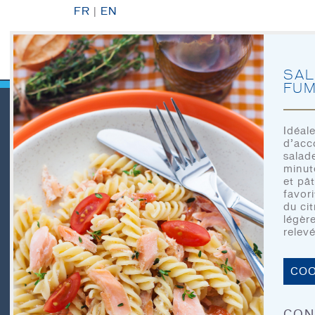
FR
|
EN
SAL
FU
Idéal
d’acc
QUICK LINKS
salad
minut
et pâ
favor
du cit
ACCUEIL
légèr
relevé
À TABLE
NOTRE HISTOIRE
COO
NOS PRODUITS
CON