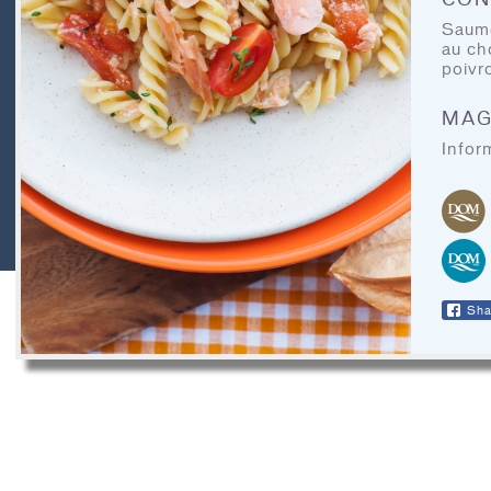
CONTACT
Saumo
AVIS LÉGAUX
au ch
poivr
RECIPE ARCHIVES
MAG
Inform
DOM Biologiques
Sha