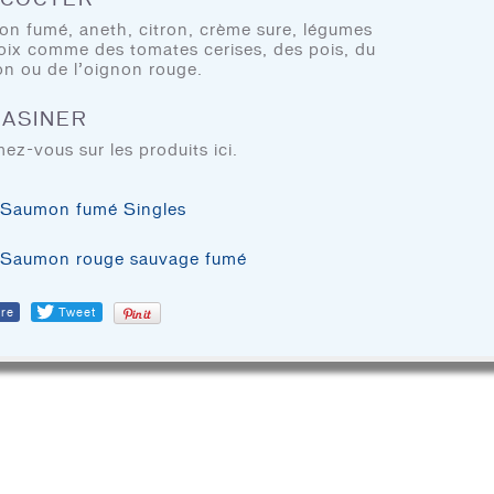
n fumé, aneth, citron, crème sure, légumes
TRUCS ET CONSEILS DE
oix comme des tomates cerises, des pois, du
PRÉPARATION
on ou de l’oignon rouge.
ASINER
ez-vous sur les produits ici.
TROUVER LES PRODUITS DOM
Saumon fumé Singles
DOM Reserve
DOM Spécialit
Saumon rouge sauvage fumé
re
Tweet