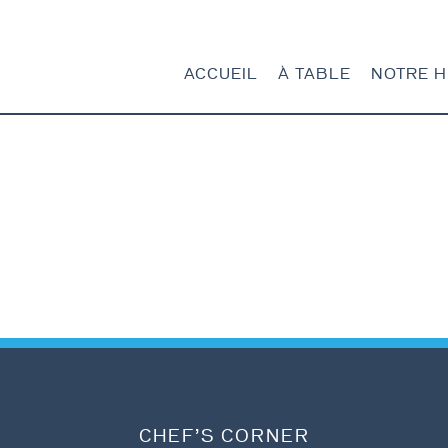
ACCUEIL
À TABLE
NOTRE H
ACCUEIL
À TABLE
NOTRE HISTOIRE
NOS PRODUITS
CONTACT
CHEF’S CORNER