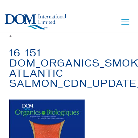
●
16-151
DOM_ORGANICS_SMO
ATLANTIC
ACCUEIL
SALMON_CDN_UPDATE
À TABLE
NOTRE HISTOIRE
NOS PRODUITS
CONTACT