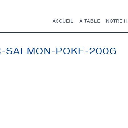
ACCUEIL
À TABLE
NOTRE H
C-SALMON-POKE-200G
ACCUEIL
À TABLE
NOTRE HISTOIRE
NOS PRODUITS
CONTACT