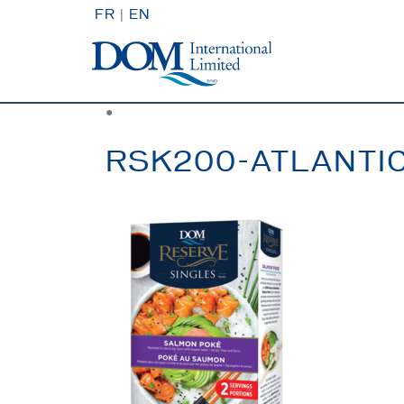
FR
|
EN
●
RSK200-ATLANTI