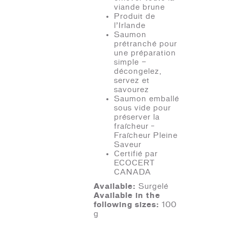
viande brune
Produit de
l’Irlande
Saumon
prétranché pour
une préparation
simple —
décongelez,
servez et
savourez
Saumon emballé
sous vide pour
préserver la
fraîcheur –
Fraîcheur Pleine
Saveur
Certifié par
ECOCERT
CANADA
Available:
Surgelé
Available in the
following sizes:
100
g