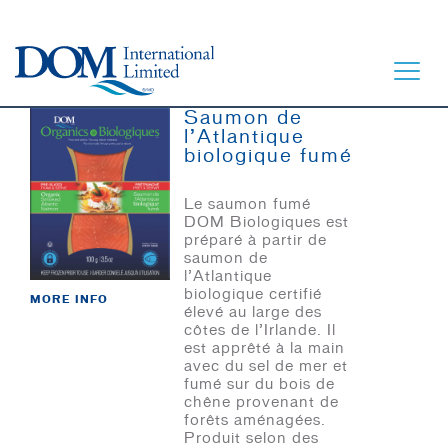
Saumon de
l’Atlantique
biologique fumé
Le saumon fumé
DOM Biologiques est
ACCUEIL
préparé à partir de
saumon de
À TABLE
l’Atlantique
biologique certifié
MORE INFO
NOTRE HISTOIRE
élevé au large des
côtes de l’Irlande. Il
NOS PRODUITS
est apprêté à la main
avec du sel de mer et
CONTACT
fumé sur du bois de
chêne provenant de
forêts aménagées.
Produit selon des